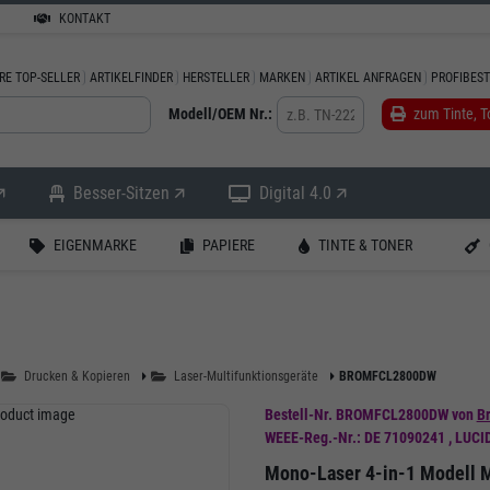
KONTAKT
RE TOP-SELLER
ARTIKELFINDER
HERSTELLER
MARKEN
ARTIKEL ANFRAGEN
PROFIBES
Modell/OEM Nr.:
zum Tinte, T

Besser-Sitzen 🡭
Digital 4.0 🡭
EIGENMARKE
PAPIERE
TINTE & TONER
Drucken & Kopieren
Laser-Multifunktionsgeräte
BROMFCL2800DW
Bestell-Nr.
BROMFCL2800DW
von
Br
WEEE-Reg.-Nr.: DE 71090241
,
LUCI
Mono-Laser 4-in-1 Modell