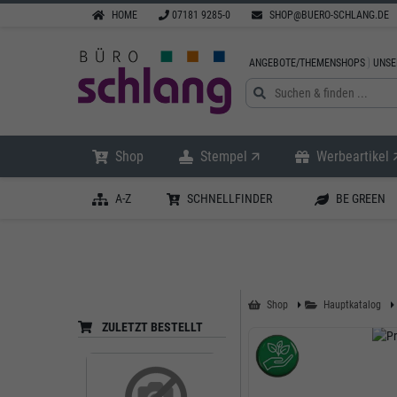
HOME
07181 9285-0
SHOP@BUERO-SCHLANG.DE
ANGEBOTE/THEMENSHOPS
UNSE
Shop
Stempel 🡭
Werbeartikel 
A-Z
SCHNELLFINDER
BE GREEN
Shop
Hauptkatalog
ZULETZT BESTELLT