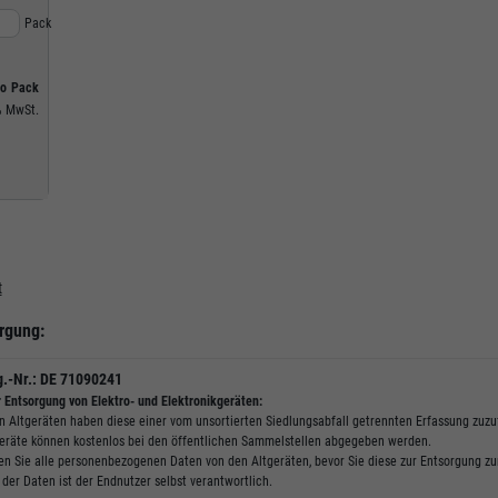
Pack
ro
Pack
%
MwSt.
t
rgung:
.-Nr.: DE 71090241
r Entsorgung von Elektro- und Elektronikgeräten:
n Altgeräten haben diese einer vom unsortierten Siedlungsabfall getrennten Erfassung zuzu
geräte können kostenlos bei den öffentlichen Sammelstellen abgegeben werden.
hen Sie alle personenbezogenen Daten von den Altgeräten, bevor Sie diese zur Entsorgung zu
der Daten ist der Endnutzer selbst verantwortlich.