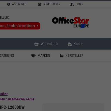
AGB & INFO
REGISTRIEREN
LOGIN
TELLUNG
oner, Bänder Schnellfinder
Warenkorb
Kasse
CATERING
MARKEN
HERSTELLER
other
D-Nr.: DE4854794774784
 MFC-L2800DW