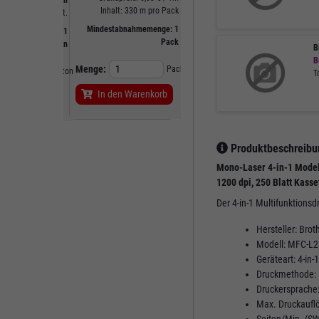
20 Pack pro Karton
zzgl.
19,00%
MwSt.
Inhalt: 330 m pro Pack
zzgl.
19,00%
MwSt.
Mindestabnahmemenge:
1
Mindestabnahmemenge:
1
stabnahmemenge:
1
Stück
Pack
M
Karton
B
Menge:
Stück
B
Menge:
Pack
Karton
T
In den Warenkorb
In den Warenkorb
en Warenkorb
Produktbeschreibu
Mono-Laser 4-in-1 Modell
1200 dpi, 250 Blatt Kasse
Der 4-in-1 Multifunktions
Hersteller: Brot
Modell: MFC-L
Geräteart: 4-in-
Druckmethode: E
Druckersprache:
Max. Druckauflö
Seiten/Min. (SW