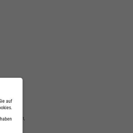
Sie auf
ookies.
 Apple AirPrint,
) haben