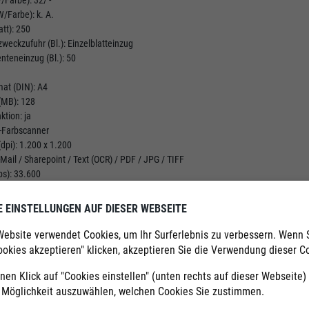
/Farbe): k. A.
att): 250
weckzufuhr (Bl.): Einzelblatteinzug
teneinzug (Bl.): 50
at (DIN): A4
(MB): 128
ktion: ja
S-Farbscanner
dpi): 1.200 x 1.200
Mail / Sharepoint / Text (OCR) / PDF / JPG / TIFF
ps): 33.600
r: -
Diagonale): 2-zeiliges LCD Display
E EINSTELLUNGEN AUF DIESER WEBSEITE
/ ja
 / Parallel: ja / - / -
Website verwendet Cookies, um Ihr Surferlebnis zu verbessern. Wenn 
xTxH in mm): 399 x 319 x 410
ookies akzeptieren" klicken, akzeptieren Sie die Verwendung dieser C
schwarz
Microsoft Office möglich (Word, Powerpoint, Excel), Broschürendruck, Posterdruck,
nen Klick auf "Cookies einstellen" (unten rechts auf dieser Webseite
e Möglichkeit auszuwählen, welchen Cookies Sie zustimmen.
Connect, Brother Print Service Plugin