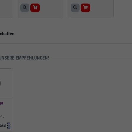
schaften
 UNSERE EMPFEHLUNGEN!
10
,
er
IE,
tikel
500