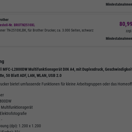
zzgl.
19,00%
MwSt.
20 Pack pro K
Mindestabnahmemenge:
1
Mindestabnahme
zzgl.
19,00%
M
Pack
Mindestabnahmemenge:
1
Mindestabnahmemen
Pack
enge:
K
Pack
rother
80,99
Menge:
Pack
estell-Nr.
BROTN2510XL
In den Warenkorb
Menge:
oner TN-2510XLBK, für Brother Drucker, ca. 3.000 Seiten, schwarz
zzgl
In den Warenkorb
Mindestabnahme
In den Warenkorb
ng
 MFC-L2800DW Multifunktionsgerät DIN A4, mit Duplexdruck, Geschwindigkeit 
tte, 50 Blatt ADF, LAN, WLAN, USB 2.0
drucker bietet umfassende Funktionen für kleine Arbeitsgruppen oder das Homeoff
her
2800DW
1 Multifunktionsgerät
lektrofotografie
 -
sung (dpi): 1.200 x 1.200
/Farbe): 32/ -