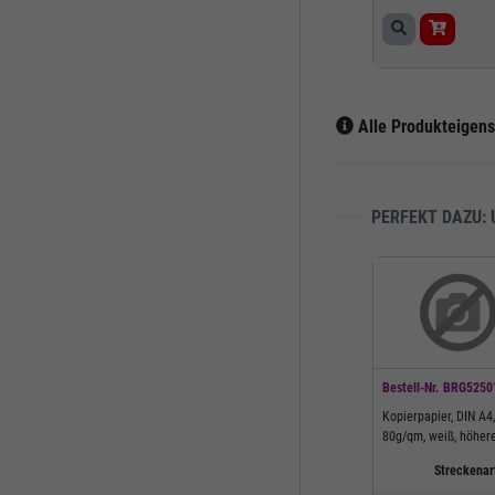
Alle Produkteigen
PERFEKT DAZU:
Bestell-Nr.
BRG5250
Kopierpapier, DIN A4
80g/qm, weiß, höher
Weißegrad von 161 C
Streckenar
holzfrei, Packung à 